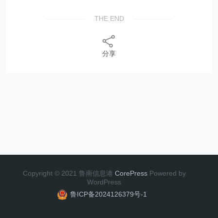
THE END
分享
Copyright © 2021 鲁南信息港
CorePress
Powered by
WordPress
鲁ICP备2024126379号-1