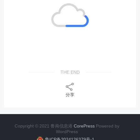
THE END
分享
Copyright © 2021 鲁南信息港
CorePress
Powered by
WordPress
鲁ICP备2024126379号-1