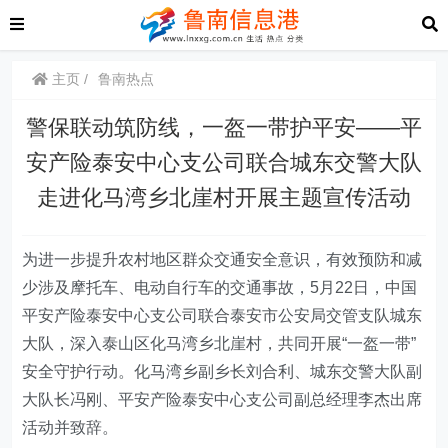
主页
鲁南热点
警保联动筑防线，一盔一带护平安——平
安产险泰安中心支公司联合城东交警大队
走进化马湾乡北崖村开展主题宣传活动
为进一步提升农村地区群众交通安全意识，有效预防和减
少涉及摩托车、电动自行车的交通事故，
5月22日
，中国
平安产险泰安
中心支公司
联合泰安市公安局
交管
支队城东
大队，深入泰山区化马湾乡北崖村，共同开展“一盔一带”
安全守护行动。化马湾乡副乡长刘合利、城东交警大队副
大队长冯刚、平安产险泰安
中心支公司
副总经理李杰出席
活动并致辞
。