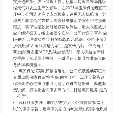
实推进政策性农业保险工作，积极应对近年来局部极
端天气对农业生产的影响。在2025年玉米保险理赔工
作中，公司迅速启动应急预案，运用无人机航拍与实
地测产相结合的方式，高效精准核定受灾面积与损失
程度，确保理赔款及时足额发放到位，最大限度减少
农户经济损失，峨山镇侯辛庄村向公司赠送了写有“农
险先锋，理赔楷模”字样的锦旗以示感谢。公司还深入
乡镇开展“农险服务进万家”主题宣传活动，依托自主
研发的“惠农宝”APP及AI生物识别、无人机航拍等科
技手段，实现线上投保、一键理赔，提升农业保险服
务效率和覆盖面。
惠民保险“枣惠保”精准落地。公司积极推动枣庄市
专属惠民保障政策“枣惠保”的宣传推广工作，聚焦参
保群众关心的重点难点问题，通过专题培训、典型案
例讲解、标准化咨询服务等方式，打通惠民服务“最后
一公里”。
践行社会责任，助力乡村振兴。公司坚持“保险为
民”的服务宗旨，近年来先后在峄城区峨山镇等地开展