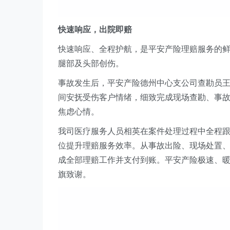
快速响应，
出院即赔
快速响应、全程护航，是
平安产险
理赔服务的
腿部
及头部创
伤
。
事故发生后，
平安产险德州中心支公司
查勘员
间安抚受伤客户情绪，细致完成现场查勘、事
焦虑心情。
我司医疗服务人员相英在
案件
处理过程中
全程
位提升理赔服务效率。从事故出险、现场处置
成全部理赔工作
并支付到账
。
平安产险
极速、
旗致谢。