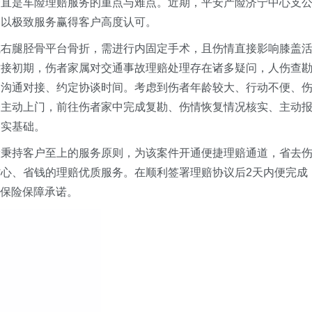
一直是车险理赔服务的重点与难点。近期，
平安产险济宁中心支
，以极致服务赢得客户高度认可。
成右腿胫骨平台骨折，需进行内固定手术，且伤情直接影响膝盖
对接初期，伤者家属
对交通事故理赔处理存在
诸多疑问
，
人伤查
属沟通对接、约定协谈时间。考虑到伤者
年龄较大
、行动不便、
一主动上门，前往伤者家中完成复勘、
伤情
恢复情况核实、主动
夯实基础。
险
秉持客户至上的服务原则，为该案件开通便捷理赔通道，省去
省心、省钱
的
理赔
优质服务
。在顺利签署理赔协议后2天
内
便完成
现保险保障承诺。