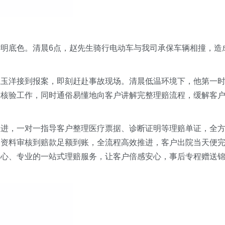
鲜明底色。
清晨6点
，赵先生骑行电动车与
我司
承保车辆相撞，造
王玉洋接到报案，即刻赶赴事故现场。清晨低温环境下，他第一
故核验工作，同时通俗易懂地向客户讲解完整理赔流程，缓解客
跟进，一对一指导客户整理医疗票据、诊断证明等理赔
单证
，全
、资料审核到赔款足额到账，全流程高效推进，
客户出院当天
便
暖心、专业的一站式理赔服务，让客户倍感安心，事后专程赠送