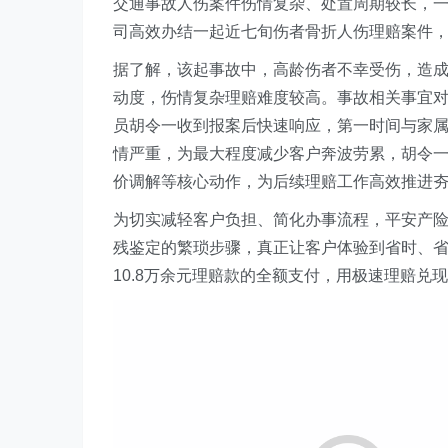
交通事故人伤案件伤情复杂、处置
周期较长
，
司
高效办结一起
近七旬
伤者骨折人伤理赔案件
据了解，该起事故中，高龄伤者不幸受伤，造
动度，
伤情复杂
理赔难度较高。事故相关事宜
员胡令一
收到报案后
快速响应，第一时间与家
情严重，为最大程度减少客户奔波劳累，胡令
价调解
等核心
动作
，为后续理赔工作高效推进
为切实减轻客户负担、简化办事流程，
平安产
残鉴定的繁琐
步骤
，真正让客户
体验到
省时、
10.8万余元理赔款的全额支付，用极速理赔兑