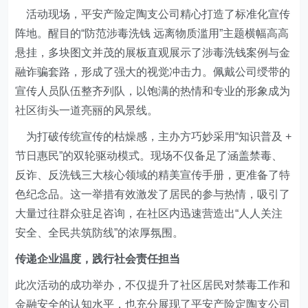
活动现场，
平安
产
险定陶支公司
精心打造了标准化宣传
阵地。醒目的“防范涉毒洗钱 远离物质滥用”主题横幅高高
悬挂，多块图文并茂的展板直观展示了涉毒洗钱案例与金
融诈骗套路，形成了强大的视觉冲击力。佩戴公司绶带的
宣传人员
队伍整齐列队，以饱满的热情和专业的形象成为
社区街头一道亮丽的风景线。
为打破传统宣传的枯燥感，主办方巧妙采用“知识普及 +
节日惠民”的双轮驱动模式。现场不仅备足了涵盖禁毒、
反诈、反洗钱三大核心领域的精美宣传手册，更准备了
特
色
纪念品。这一举措有效激发了居民的参与热情，吸引了
大量过往群众驻足咨询，在社区内迅速营造出“人人关注
安全、全民共筑防线”的浓厚氛围。
传递企业温度，践行社会责任担当
此次活动的成功举办，不仅提升了社区居民对禁毒工作和
金融安全的认知水平，也充分展现了
平安
产
险定陶支公司