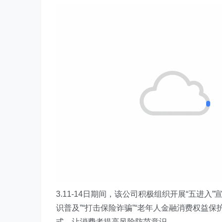
3.1
1-14日期间
，
该
公司积极
组织开展
“
五进入
”
识普及
”“
打击保险诈骗
”“
老年人金融消费权益保
式，让消费者提高风险防范意识。