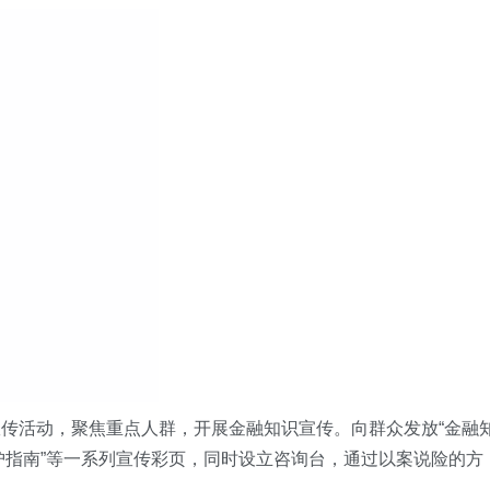
宣传活动，聚焦重点人群，开展金融知识宣传。
向群众
发放
“
金融
护指南
”
等
一系列宣传彩页
，同时设立咨询台，通过以案说险的方