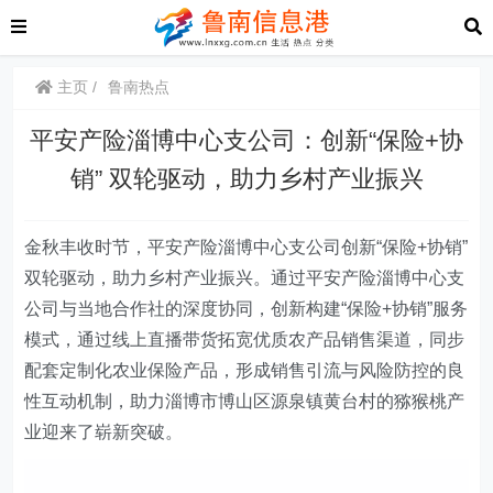
主页
鲁南热点
平安产险淄博中心支公司：创新“保险+协
销” 双轮驱动，助力乡村产业振兴
金秋
丰收
时节，平安产险淄博中心支公司创新“保险+协销”
双轮驱动
，
助力乡村产业振兴
。
通过
平安产险淄博中心支
公司与当地合作社
的
深度协同，创新构建“保险+协销”服务
模式，通过线上直播带货拓宽优质农产品销售渠道，同步
配套定制化农业保险产品，形成销售引流与风险防控的良
性互动机制
，
助力
淄博市博山区源泉镇黄台村的猕猴桃产
业迎来
了崭
新突破
。