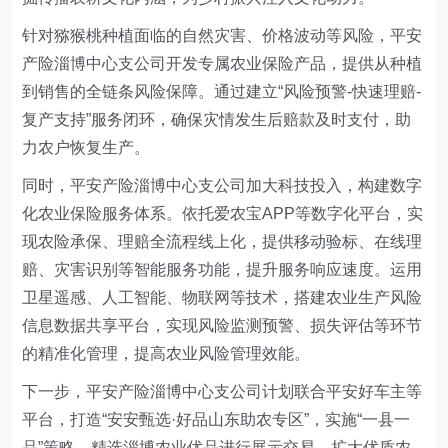
针对猕猴桃种植面临的自然灾害、价格波动等风险，
平安
产险淄博中心支公司
开发专属农业保险产品，提供从种植
到销售的全链条风险保障。通过建立“风险预警-快速理赔-
复产支持”服务闭环，确保灾情发生后赔款及时支付，助
力农户恢复生产。
同时，
平安产险淄博中心支公司
加大科技投入，构建数字
化农业保险服务体系。依托爱农宝APP等数字化平台，实
现农险承保、理赔全流程线上化，提供移动验标、在线理
赔、灾害识别等智能服务功能，提升服务响应速度。运用
卫星遥感、人工智能、物联网等技术，搭建农业生产风险
信息数据共享平台，实现风险监测预警、损失评估等环节
的精准化管理，提高农业风险管理效能。
下一步，
平安产险淄博中心支公司
计划联合平安好车主等
平台，打造“安安甄选·好品山东助农专区”，实施“一县一
品”策略，精选淄博农业优品进行展示交易，扩大优质农