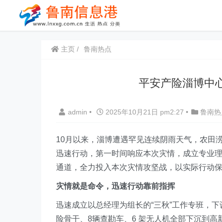
主页
鲁南热点
平安产险淄博中
admin
•
2025年10月21日 pm2:27
•
鲁南热
10月以来，淄博遭遇罕见连续阴雨天气，农田
迅速行动，第一时间响应本次灾情，成立专业理
通道，全力投入本次灾情攻坚战，以实际行动
灾情就是命令，迅速行动靠前指挥
迅速成立以总经理为组长的“三秋”工作专班，下设
险骨干、8辆查勘车、6 架无人机全部下沉到高