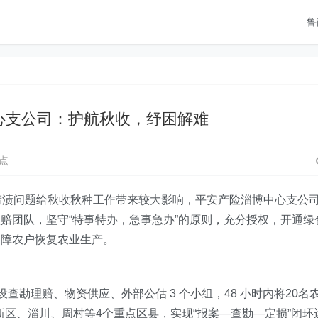
鲁
心支公司：护航秋收，纾困解难
点
涝渍问题给秋收秋种工作带来较大影响，平安产险淄博中心支公
赔团队，坚守“特事特办，急事急办”的原则，充分授权，开通绿
保障农户恢复农业生产。
查勘理赔、物资供应、外部公估 3 个小组，48 小时内将20名
新区、淄川、周村等4个重点区县，实现“报案—查勘—定损”闭环