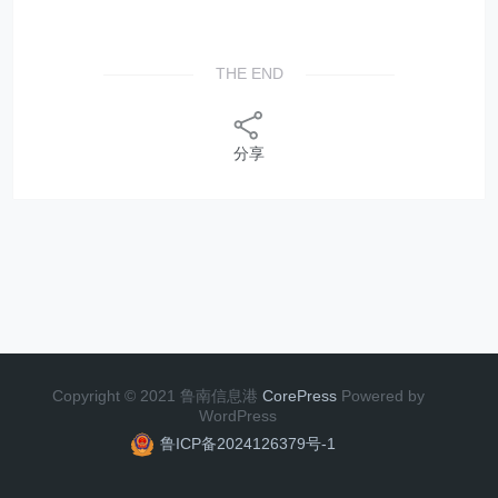
THE END
分享
Copyright © 2021 鲁南信息港
CorePress
Powered by
WordPress
鲁ICP备2024126379号-1