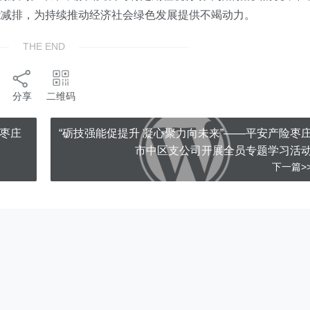
能减排，为持续推动经济社会绿色发展提供不竭动力。
THE END
分享
二维码
险枣庄
“砺技强能促提升 凝心聚力向未来”——平安产险枣
市中区支公司开展全员专题学习活
下一篇>