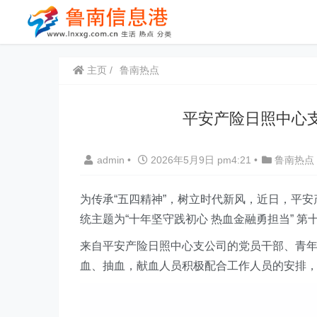
主页
鲁南热点
平安产险日照中心
admin
•
2026年5月9日 pm4:21
•
鲁南热点
为传承“五四精神”，树立时代新风，
近日
，平安
统主题为
“
十年坚守践初心 热血金融勇担当
” 第
来自平安产险日照
中心支公司
的
党员干部、青
血、抽血，献血人员积极配合工作人员的安排