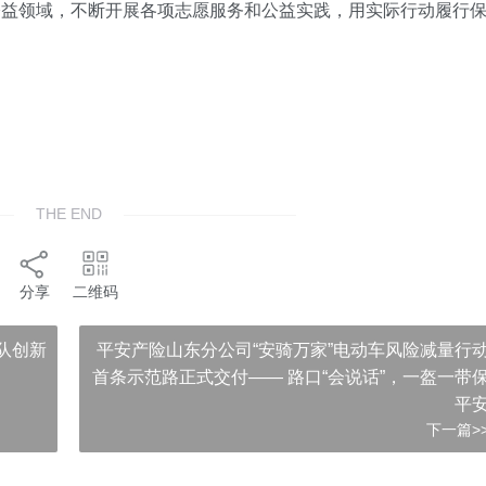
公益领域，不断开展各项志愿服务和公益实践，用实际行动履行
THE END
分享
二维码
队创新
平安产险山东分公司“安骑万家”电动车风险减量行
首条示范路正式交付—— 路口“会说话”，一盔一带
平
下一篇>