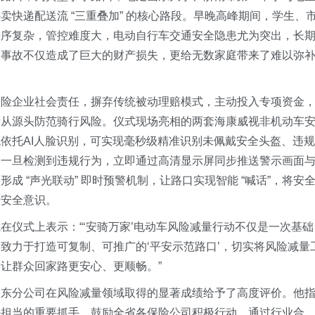
快递配送流 “三重叠加” 的核心路段。
早晚高峰期间，学生
、
秩序复杂
，
管控难度大，电动自行车交通安全隐患尤为突出
，
长
通事故不仅造成了巨大的财产损失，更给无数家庭带来了难以弥
保险企业社会责任，摒弃传统被动理赔模式，主动投入专项资金
量从源头防范骑行风险。
仪式现场亮相的两套海康威视非机动车
依托AI人脸识别，可
实现毫秒级精准识别未佩戴安全头盔、违规
，一旦检测到违规行为，立即通过高清显示屏同步推送警示画面
 “声光联动” 即时预警机制，让路口实现智能 “喊话”，将安
行安全意识。
斌
在
仪式上
表示：“‘安骑万家’电动车风险减量行动不仅是一次基础
致力于打造可复制、可推广的‘平安示范路口’，切实将风险减量
让群众回家路更安心、更顺畅。”
山东分公司在风险减量领域取得的显著成绩给予了高度评价。他
任担当的重要抓手。鼓励全省各保险公司积极行动，通过行业合