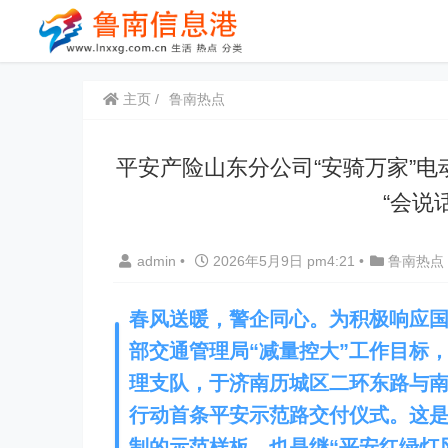
主页
鲁南热点
平安产险山东分公司“安骑万家”
“会说
admin
•
2026年5月9日 pm4:21
•
鲁南热点
春风
送暖
，警企同心。为积极响应
部交通管理局“减量控大”工作目标
理支队，
于
济南历城区二环东路与
行动首条平安示范路交付仪式。这
制的示范样板
，也是继“平安红绿灯