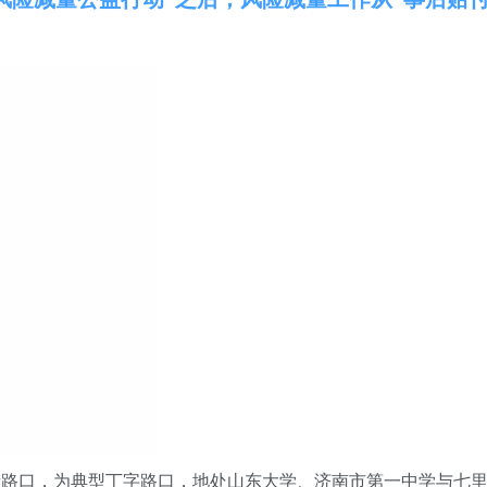
。
街
路
口
，
为典型丁字路口，地处山东大学、济南市第一中学与七