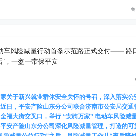
鲁
电动车风险减量行动首条示范路正式交付—— 路
话”，一盔一带保平安
国家关于新兴就业群体安全关怀的号召，深入落实公
，
近日
，平安产险山东分公司
联合
济南市公安局交通
南全福大街交叉口
，
举行
“安骑万家” 电动车风险减
是平安产险山东分公司深化风险减量管理
，
打造
的
可
风险减量公益行动”之后，
风险减量
工作
从“事后赔付