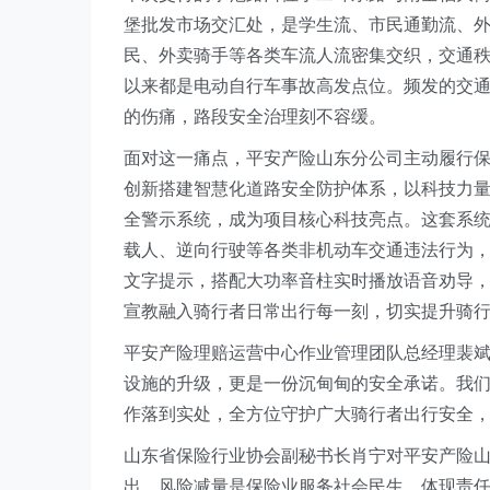
堡批发市场交汇处，是学生流、市民通勤流、外卖
民
、
外卖骑手等
各类车流人流密集交织，交通
以来都是电动自行车事故高发点位
。频发的交
的伤痛，路段安全治理刻不容缓。
面对这一痛点，平安产险山东分公司主动履行
创新搭建智慧化道路安全防护体系，以科技力
全警示系统，成为项目核心科技亮点。这
套系统
载人、逆向行驶等各类非机动车交通违法行为
文字提示，搭配大功率音柱实时播放语音劝导，形成
宣教融入骑行者日常出行每一刻，切实提升骑
平安产险
理赔运营中心作业管理团队总经理
裴
设施的升级，更是一份沉甸甸的安全承诺。我们
作落到实处，全方位守护广大骑行者出行安全，
山东省保险行业协会副秘书长肖宁对平安产险
出，风险减量是保险业服务社会民生、体现责