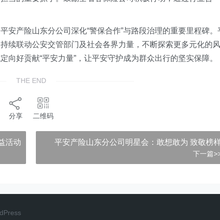
是平安产险山东分公司
深化“警保合作”
与路段治理的重要里程碑。
，持续联动公安交管部门及社会各界力量，
不断
探索更多元化的
稳定
向好
贡献“平安力量”，让平安守护成为群众出行的坚实保障。
THE END
分享
二维码
益活动
平安产险山东分公司明星会：敢想敢为 致敬榜
下一篇>
dPress