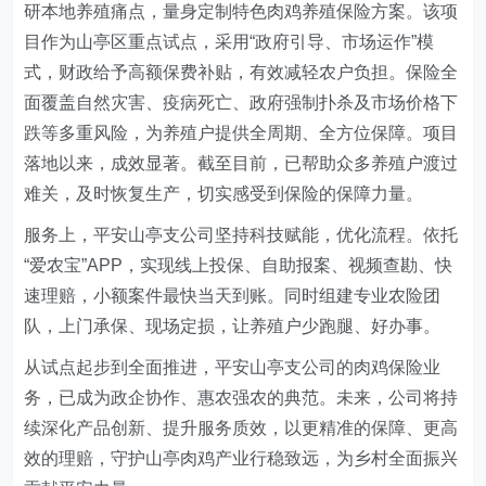
研本地养殖痛点，量身定制特色肉鸡养殖保险方案。该项
目作为山亭区重点试点，采用“政府引导、市场运作”模
式，财政给予高额保费补贴，有效减轻农户负担。保险全
面覆盖自然灾害、疫病死亡、政府强制扑杀及市场价格下
跌等多重风险，为养殖户提供全周期、全方位保障。项目
落地以来，成效显著。截至目前，已帮助众多养殖户渡过
难关，及时恢复生产，切实感受到保险的保障力量。
服务上，平安山亭支公司坚持科技赋能，优化流程。依托
“爱农宝”APP，实现线上投保、自助报案、视频查勘、快
速理赔，小额案件最快当天到账。同时组建专业农险团
队，上门承保、现场定损，让养殖户少跑腿、好办事。
从试点起步到全面推进，平安山亭支公司的肉鸡保险业
务，已成为政企协作、惠农强农的典范。未来，公司将持
续深化产品创新、提升服务质效，以更精准的保障、更高
效的理赔，守护山亭肉鸡产业行稳致远，为乡村全面振兴